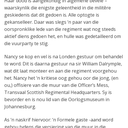
Haar dood is aangekondig in algemene bevele –
waarskynlik die enigste geleentheid in die militêre
geskiedenis dat dit gedoen is. Alle optogte is
gekanselleer. Daar was slegs ‘n paar van die
oorspronklike lede van die regiment wat nog steeds
aktief diens gedoen het, en hulle was gedetailleerd om
die vuurparty te stig.
Nancy se kop en vel is na Londen gestuur om behandel
te word. Dit is daarna gestuur na sir William Dalrymple,
wat dit laat monteer en aan die regiment voorgehou
het. Nancy het ‘n kritiese oog gehou oor die jong, (en
ou,) offisiere van die muur van die Officer’s Mess,
Transvaal Scottish Regimental Headquarters. Sy is
bevorder en is nou lid van die Oorlogsmuseum in
Johannesburg.
As ‘n naskrif hiervoor: ‘n Formele gaste -aand word
gehou tydens die versiering van die muur in die