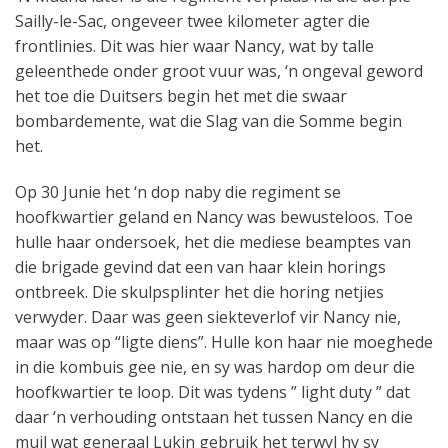
Sailly-le-Sac, ongeveer twee kilometer agter die
frontlinies. Dit was hier waar Nancy, wat by talle
geleenthede onder groot vuur was, ‘n ongeval geword
het toe die Duitsers begin het met die swaar
bombardemente, wat die Slag van die Somme begin
het.
Op 30 Junie het ‘n dop naby die regiment se
hoofkwartier geland en Nancy was bewusteloos. Toe
hulle haar ondersoek, het die mediese beamptes van
die brigade gevind dat een van haar klein horings
ontbreek. Die skulpsplinter het die horing netjies
verwyder. Daar was geen siekteverlof vir Nancy nie,
maar was op “ligte diens”. Hulle kon haar nie moeghede
in die kombuis gee nie, en sy was hardop om deur die
hoofkwartier te loop. Dit was tydens ” light duty ” dat
daar ‘n verhouding ontstaan ​​het tussen Nancy en die
muil wat generaal Lukin gebruik het terwyl hy sy