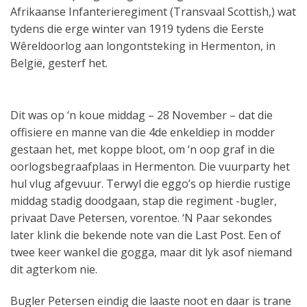
Afrikaanse Infanterieregiment (Transvaal Scottish,) wat
tydens die erge winter van 1919 tydens die Eerste
Wêreldoorlog aan longontsteking in Hermenton, in
België, gesterf het.
Dit was op ‘n koue middag – 28 November – dat die
offisiere en manne van die 4de enkeldiep in modder
gestaan ​​het, met koppe bloot, om ‘n oop graf in die
oorlogsbegraafplaas in Hermenton. Die vuurparty het
hul vlug afgevuur. Terwyl die eggo’s op hierdie rustige
middag stadig doodgaan, stap die regiment -bugler,
privaat Dave Petersen, vorentoe. ‘N Paar sekondes
later klink die bekende note van die Last Post. Een of
twee keer wankel die gogga, maar dit lyk asof niemand
dit agterkom nie.
Bugler Petersen eindig die laaste noot en daar is trane