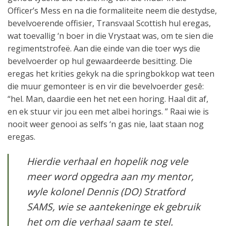
Officer’s Mess en na die formaliteite neem die destydse,
bevelvoerende offisier, Transvaal Scottish hul eregas,
wat toevallig ‘n boer in die Vrystaat was, om te sien die
regimentstrofeë. Aan die einde van die toer wys die
bevelvoerder op hul gewaardeerde besitting. Die
eregas het krities gekyk na die springbokkop wat teen
die muur gemonteer is en vir die bevelvoerder gesê:
“hel. Man, daardie een het net een horing. Haal dit af,
en ek stuur vir jou een met albei horings. ” Raai wie is
nooit weer genooi as selfs ‘n gas nie, laat staan ​​nog
eregas.
Hierdie verhaal en hopelik nog vele
meer word opgedra aan my mentor,
wyle kolonel Dennis (DO) Stratford
SAMS, wie se aantekeninge ek gebruik
het om die verhaal saam te stel.