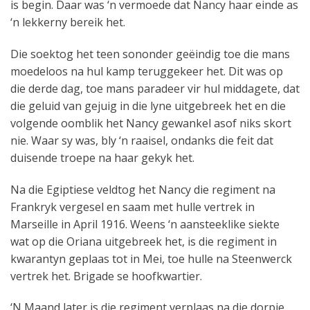
is begin. Daar was ‘n vermoede dat Nancy haar einde as
‘n lekkerny bereik het.
Die soektog het teen sononder geëindig toe die mans
moedeloos na hul kamp teruggekeer het. Dit was op
die derde dag, toe mans paradeer vir hul middagete, dat
die geluid van gejuig in die lyne uitgebreek het en die
volgende oomblik het Nancy gewankel asof niks skort
nie. Waar sy was, bly ‘n raaisel, ondanks die feit dat
duisende troepe na haar gekyk het.
Na die Egiptiese veldtog het Nancy die regiment na
Frankryk vergesel en saam met hulle vertrek in
Marseille in April 1916. Weens ‘n aansteeklike siekte
wat op die Oriana uitgebreek het, is die regiment in
kwarantyn geplaas tot in Mei, toe hulle na Steenwerck
vertrek het. Brigade se hoofkwartier.
‘N Maand later is die regiment verplaas na die dorpie