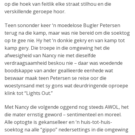
op die hoek van feitlik elke straat stilhou en die
verskillende geroepe hoor.
Teen sononder keer ‘n moedelose Bugler Petersen
terug na die kamp, ​​maar was nie bereid om die soektog
op te gee nie. Hy het ‘n donkie gekry en van kamp tot
kamp gery. Die troepe in die omgewing het die
afwesigheid van Nancy nie met dieselfde
verdraagsaamheid beskou nie – daar was woedende
boodskappe van ander geallieerde eenhede wat
beswaar maak teen Petersen se reise oor die
woestynsand met sy gons wat deurdringende oproepe
klink tot “Lights Out.”
Met Nancy die volgende oggend nog steeds AWOL, het
die mater ernstig geword – sentimenteel en moreel.
Alle optogte is gekanselleer en ‘n huis-tot-huis-
soektog na alle “gippo” nedersettings in die omgewing