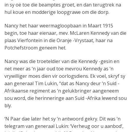
in sy oë toe die beamptes groet, en dan terugtrek na
hul koue en modderige loopgrawe om die dorp.
Nancy het haar weermagloopbaan in Maart 1915
begin, toe haar eienaar, mev. McLaren Kennedy van die
plaas Vierfontein in die Oranje -Vrystaat, haar na
Potchefstroom geneem het.
Nancy was die troeteldier van die Kennedy -gesin en
net meer as ‘n jaar oud toe mevrou Kennedy as ‘n
vrywilliger moes dien vir oorlogsdiens. Ek voel, skryf sy
aan generaal Tim Lukin, “dat as Nancy deur ‘n Suid -
Afrikaanse regiment as ‘n gelukbringer aangeneem
sou word, die herinneringe aan Suid -Afrika lewend sou
bly.
‘N Paar dae later het sy ‘n antwoord gekry. Dit was ‘n
telegram van generaal Lukin: ‘Verheug oor u aanbod’,