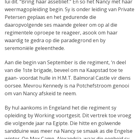
lui dit. “Bring haar asseblief.” En so het Nancy met haar
weermagopleiding begin. Sy is onder leiding van Private
Petersen geplaas en het gedurende die
daaropvolgende ses maande geleer om op al die
regimentele oproepe te reageer, asook om haar
waardig te gedra op die paradegrond en by
seremoniële geleenthede.
Aan die begin van September is die regiment, ‘n deel
van die 1ste brigade, beveel om na Kaapstad toe te
gaan- voordat hulle in H.M.T. Balmoral Castle vir diens
oorsee. Mevrou Kennedy is na Potchefstroom genooi
om van Nancy afskeid te neem.
By hul aankoms in Engeland het die regiment sy
opleiding by Working voortgesit. Dit vertrek toe vroeg
die volgende jaar na Egipte. Die hitte en golwende
sandduine was meer na Nancy se smaak as die Engelse
winter. Op Mex Camp, Alexandria, waar die eenheid sy