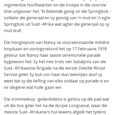
regimentse hoofkwartier en die troepe in die voorste
linie uitgevoer het. ‘N Bekende gesig vir die Springbok -
soldate: die generaal en sy gevolg van ‘n muil en ‘n egte
Springbok uit Suid -Afrika wat agter die generaal op sy
muil draf.
Die hoogtepunt van Nancy se vooraanstaande militêre
loopbaan en oorlogsrekord het op 17 Februarie 1918
gebeur toe Nancy haar laaste seremoniële parade
bygewoon het. Sy het met trots vier bataljons van die
Suid -Afrikaanse Brigade na die eerste Delville Wood
Service gelei. Sy buk oor haar dun beentjies asof sy
weet dat sy die liefling van elke soldaat op parade is en
vir diegene wat hulle gaan eer.
Die trommelkop -gedenkdiens is gehou op die pad wat
uit die bos gelei het na die dorpie Longueval, waar die
meeste Suid -Afrikaners hul lewens afgelê het tydens