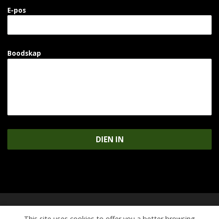
E-pos
Boodskap
DIEN IN
This site uses cookies to offer you a better browsing